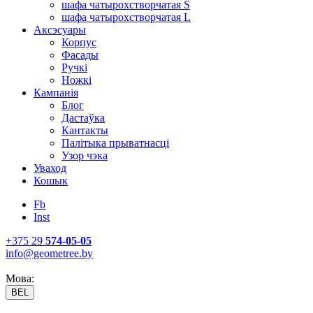
шафа чатырохстворчатая S
шафа чатырохстворчатая L
Аксэсуары
Корпус
Фасады
Ручкі
Ножкі
Кампанія
Блог
Дастаўка
Кантакты
Палітыка прыватнасці
Узор чэка
Уваход
Кошык
Fb
Inst
+375 29
574-05-05
info@geometree.by
Мова:
BEL