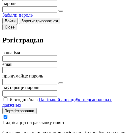
пароль
Забыли пароль
Войти
Зарегистрироваться
Close
Рэгістрацыя
ваша імя
email
прыдумайце пароль
паўтарыце пароль
Я згодны/на з
Палітыкай апрацоўкі персанальных
дадзеных
Зарэгістравацца
Падпісацца на рассылку навін
Спасылка для пацверджання рэгістрацыі адпраўлена на ваш