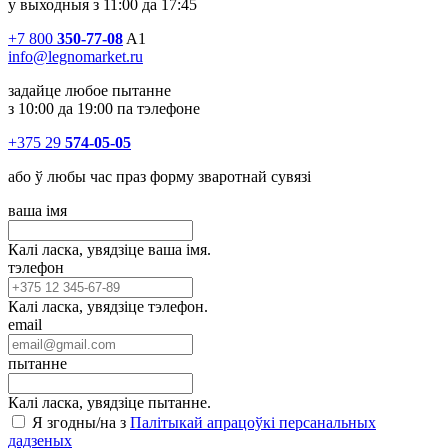
у выходныя з 11:00 да 17:45
+7 800
350-77-08
A1
info@legnomarket.ru
задайце любое пытанне
з 10:00 да 19:00 па тэлефоне
+375 29
574-05-05
або ў любы час праз форму зваротнай сувязі
ваша імя
Калі ласка, увядзіце ваша імя.
тэлефон
Калі ласка, увядзіце тэлефон.
email
пытанне
Калі ласка, увядзіце пытанне.
Я згодны/на з
Палітыкай апрацоўкі персанальных
дадзеных