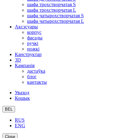
шафа трохстворчатая S
шафа трохстворчатая L
шафа чатырохстворчатая S
шафа чатырохстворчатая L
Аксэсуары
корпус
фасады
ручкі
ножкі
Канструктар
3D
Кампанія
дастаўка
блог
кантакты
Уваход
Кошык
BEL
RUS
ENG
Close