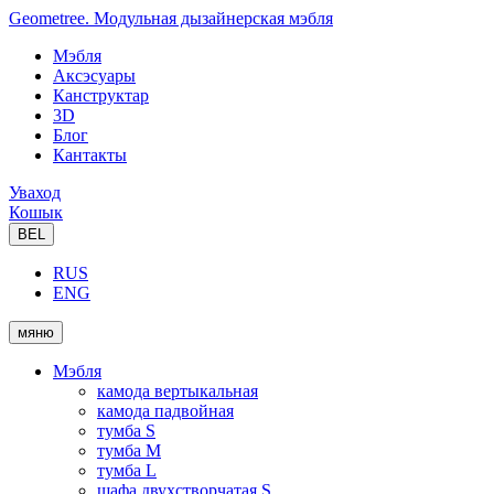
Geometree. Модульная дызайнерская мэбля
Мэбля
Аксэсуары
Канструктар
3D
Блог
Кантакты
Уваход
Кошык
BEL
RUS
ENG
мяню
Мэбля
камода вертыкальная
камода падвойная
тумба S
тумба M
тумба L
шафа двухстворчатая S