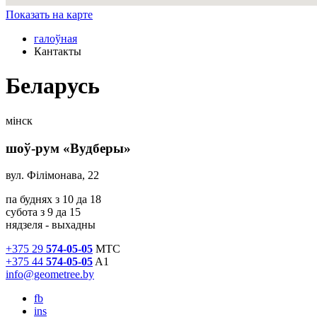
Показать на карте
галоўная
Кантакты
Беларусь
мінск
шоў-рум «Вудберы»
вул. Філімонава, 22
па буднях з 10 да 18
субота з 9 да 15
нядзеля - выхадны
+375 29
574-05-05
МТС
+375 44
574-05-05
A1
info@geometree.by
fb
ins