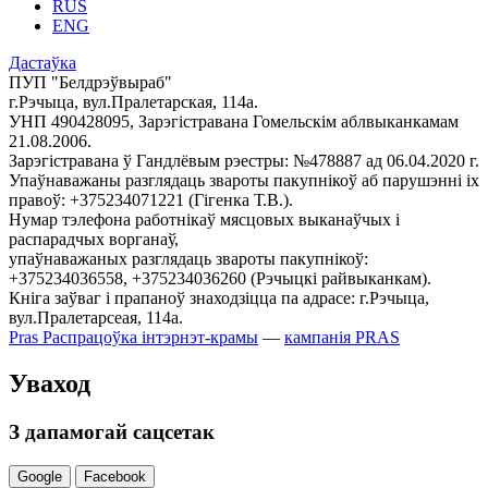
RUS
ENG
Дастаўка
ПУП "Белдрэўвыраб"
г.Рэчыца, вул.Пралетарская, 114а.
УНП 490428095, Зарэгістравана Гомельскім аблвыканкамам
21.08.2006.
Зарэгістравана ў Гандлёвым рэестры: №478887 ад 06.04.2020 г.
Упаўнаважаны разглядаць звароты пакупнікоў аб парушэнні іх
правоў: +375234071221 (Гігенка Т.В.).
Нумар тэлефона работнікаў мясцовых выканаўчых і
распарадчых ворганаў,
упаўнаважаных разглядаць звароты пакупнікоў:
+375234036558, +375234036260 (Рэчыцкі райвыканкам).
Кніга заўваг і прапаноў знаходзіцца па адрасе: г.Рэчыца,
вул.Пралетарсеая, 114а.
Pras
Распрацоўка інтэрнэт-крамы
—
кампанія PRAS
Уваход
З дапамогай сацсетак
Google
Facebook