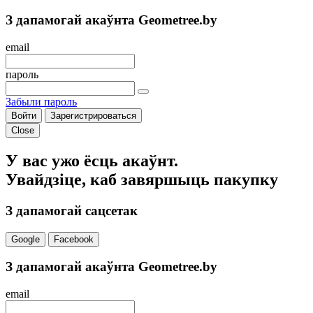
З дапамогай акаўнта Geometree.by
email
пароль
Забыли пароль
Войти
Зарегистрироваться
Close
У вас ужо ёсць акаўнт.
Увайдзіце, каб завяршыць пакупку
З дапамогай сацсетак
Google
Facebook
З дапамогай акаўнта Geometree.by
email