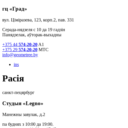
гц «Град»
вул. Ціміразева, 123, корп.2, пав. 331
Серада-нядзеля с 10 да 19 гадзiн
Панядзелак, аўторак-выхадны
+375 44
574-20-20
A1
+375 29
574-20-20
МТС
info@geometree.by
ins
Расія
санкт-пецярбург
Студыя «Legno»
Манежны завулак, д.2
па буднях з 10:00 да 19:00.