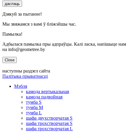
даслаць
Дзякуй за пытанне!
Мы звяжамся з вамі ў бліжэйшы час.
Памылка!
Адбылася памылка пры адпраўцы. Калі ласка, напішыце нам
на info@geometree.by
Close
наступны раздзел сайта
Палітыка прыватнасці
Мэбля
камода вертыкальная
камода падвойная
тумба S
тумба M
тумба L
шафа двухстворчатая S
шафа трохстворчатая S
шафа трохстворчатая L