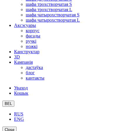
шафа трохстворчатая S
шафа трохстворчатая L
шафа чатырохстворчатая S
шафа чатырохстворчатая L
Аксэсуары
корпус
фасады
ручкі
ножкі
Канструктар
3D
Кампанія
дастаўка
блог
кантакты
Уваход
Кошык
BEL
RUS
ENG
Close