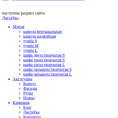
наступны раздзел сайта
Дастаўка
Мэбля
камода вертыкальная
камода падвойная
тумба S
тумба M
тумба L
шафа двухстворчатая S
шафа трохстворчатая S
шафа трохстворчатая L
шафа чатырохстворчатая S
шафа чатырохстворчатая L
Аксэсуары
Корпус
Фасады
Ручкі
Ножкі
Кампанія
Блог
Дастаўка
Кантакты