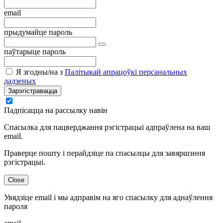
email
прыдумайце пароль
паўтарыце пароль
Я згодны/на з
Палітыкай апрацоўкі персанальных
дадзеных
Зарэгістравацца
Падпісацца на рассылку навін
Спасылка для пацверджання рэгістрацыі адпраўлена на ваш
email.
Праверце пошту і перайдзіце па спасылцы для завяршэння
рэгістрацыі.
Close
Увядзіце email і мы адправім на яго спасылку для аднаўлення
пароля