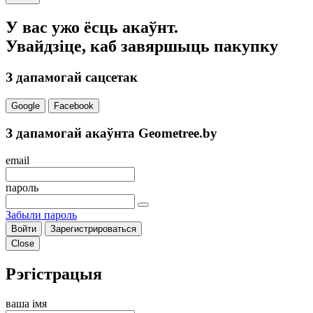
У вас ужо ёсць акаўнт.
Увайдзіце, каб завяршыць пакупку
З дапамогай сацсетак
Google
Facebook
З дапамогай акаўнта Geometree.by
email
пароль
Забыли пароль
Войти
Зарегистрироваться
Close
Рэгістрацыя
ваша імя