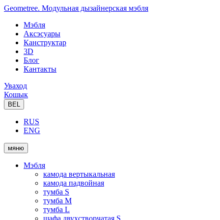
Geometree. Модульная дызайнерская мэбля
Мэбля
Аксэсуары
Канструктар
3D
Блог
Кантакты
Уваход
Кошык
BEL
RUS
ENG
мяню
Мэбля
камода вертыкальная
камода падвойная
тумба S
тумба M
тумба L
шафа двухстворчатая S