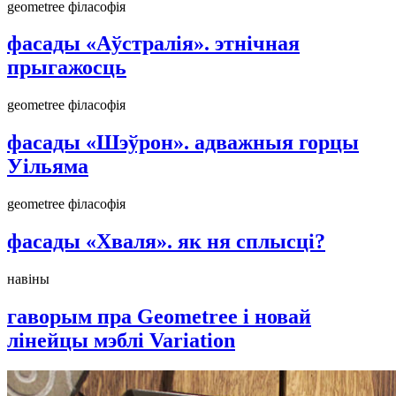
geometree філасофія
фасады «Аўстралія». этнічная
прыгажосць
geometree філасофія
фасады «Шэўрон». адважныя горцы
Уільяма
geometree філасофія
фасады «Хваля». як ня сплысці?
навіны
гаворым пра Geometree і новай
лінейцы мэблі Variation