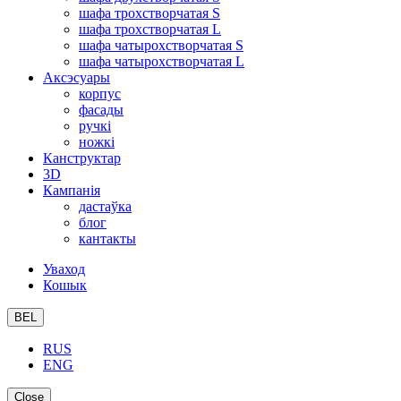
шафа трохстворчатая S
шафа трохстворчатая L
шафа чатырохстворчатая S
шафа чатырохстворчатая L
Аксэсуары
корпус
фасады
ручкі
ножкі
Канструктар
3D
Кампанія
дастаўка
блог
кантакты
Уваход
Кошык
BEL
RUS
ENG
Close