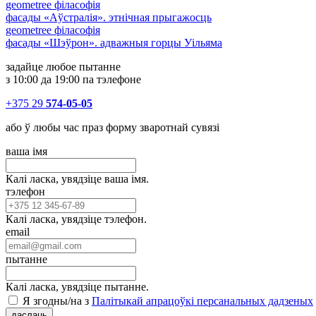
geometree філасофія
фасады «Аўстралія». этнічная прыгажосць
geometree філасофія
фасады «Шэўрон». адважныя горцы Уільяма
задайце любое пытанне
з 10:00 да 19:00 па тэлефоне
+375 29
574-05-05
або ў любы час праз форму зваротнай сувязі
ваша імя
Калі ласка, увядзіце ваша імя.
тэлефон
Калі ласка, увядзіце тэлефон.
email
пытанне
Калі ласка, увядзіце пытанне.
Я згодны/на з
Палітыкай апрацоўкі персанальных дадзеных
даслаць