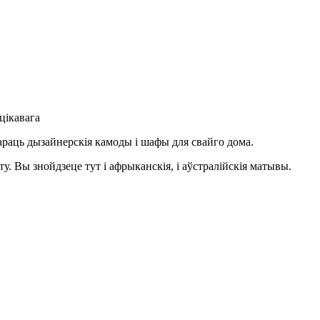
цікавага
араць дызайнерскія камоды і шафы для свайго дома.
у. Вы знойдзеце тут і афрыканскія, і аўстралійскія матывы.