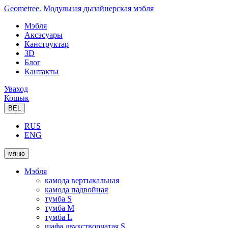
Geometree. Модульная дызайнерская мэбля
Мэбля
Аксэсуары
Канструктар
3D
Блог
Кантакты
Уваход
Кошык
BEL
RUS
ENG
мяню
Мэбля
камода вертыкальная
камода падвойная
тумба S
тумба M
тумба L
шафа двухстворчатая S