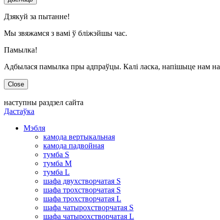
Дзякуй за пытанне!
Мы звяжамся з вамі ў бліжэйшы час.
Памылка!
Адбылася памылка пры адпраўцы. Калі ласка, напішыце нам на
Close
наступны раздзел сайта
Дастаўка
Мэбля
камода вертыкальная
камода падвойная
тумба S
тумба M
тумба L
шафа двухстворчатая S
шафа трохстворчатая S
шафа трохстворчатая L
шафа чатырохстворчатая S
шафа чатырохстворчатая L