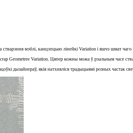
а стварэння мэблі, канцэпцыю лінейкі Variation і яшчэ шмат чаго 
тар Geometree Variation. Цяпер кожны можа ў рэальным часе ств
цоўкі дызайнераў, якія натхняліся традыцыямі розных частак свет