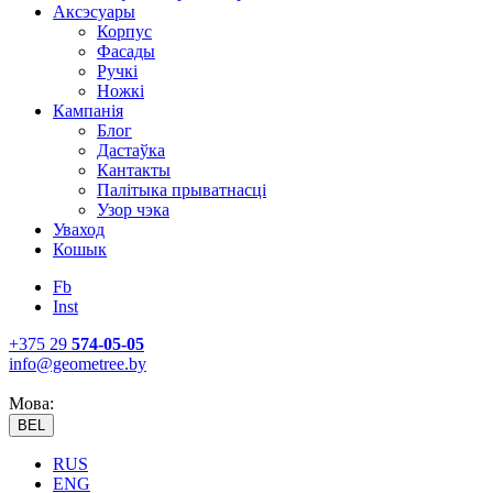
Аксэсуары
Корпус
Фасады
Ручкі
Ножкі
Кампанія
Блог
Дастаўка
Кантакты
Палітыка прыватнасці
Узор чэка
Уваход
Кошык
Fb
Inst
+375 29
574-05-05
info@geometree.by
Мова:
BEL
RUS
ENG