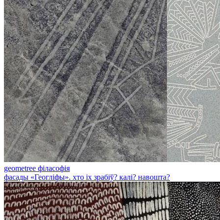
geometree філасофія
фасады «Геогліфы». хто іх зрабіў? калі? навошта?