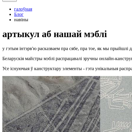
галоўная
Блог
навіны
артыкул аб нашай мэблі
у гэтым інтэрв'ю расказваем пра сябе, пра тое, як мы прыйшлі д
Беларускія майстры мэблі распрацавалі зручны онлайн-канструк
Усе існуючыя ў канструктару элементы - гэта унікальныя распра