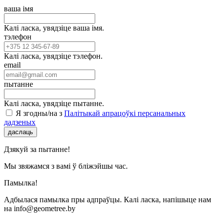
ваша імя
Калі ласка, увядзіце ваша імя.
тэлефон
Калі ласка, увядзіце тэлефон.
email
пытанне
Калі ласка, увядзіце пытанне.
Я згодны/на з
Палітыкай апрацоўкі персанальных
дадзеных
даслаць
Дзякуй за пытанне!
Мы звяжамся з вамі ў бліжэйшы час.
Памылка!
Адбылася памылка пры адпраўцы. Калі ласка, напішыце нам
на info@geometree.by