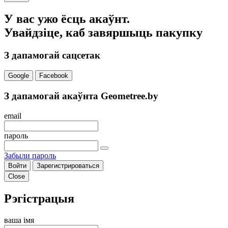
У вас ужо ёсць акаўнт.
Увайдзіце, каб завяршыць пакупку
З дапамогай сацсетак
Google
Facebook
З дапамогай акаўнта Geometree.by
email
пароль
Забыли пароль
Войти
Зарегистрироваться
Close
Рэгістрацыя
ваша імя