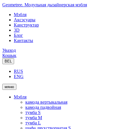
Geometree. Модульная дызайнерская мэбля
Мэбля
Аксэсуары
Канструктар
3D
Блог
Кантакты
Уваход
Кошык
BEL
RUS
ENG
мяню
Мэбля
камода вертыкальная
камода падвойная
тумба S
тумба M
тумба L
шафа двухстворчатая S