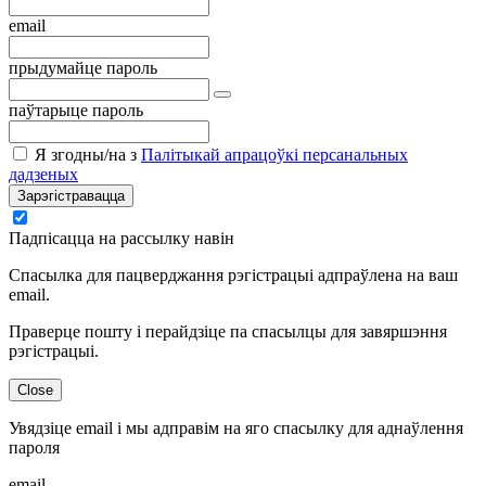
email
прыдумайце пароль
паўтарыце пароль
Я згодны/на з
Палітыкай апрацоўкі персанальных
дадзеных
Зарэгістравацца
Падпісацца на рассылку навін
Спасылка для пацверджання рэгістрацыі адпраўлена на ваш
email.
Праверце пошту і перайдзіце па спасылцы для завяршэння
рэгістрацыі.
Close
Увядзіце email і мы адправім на яго спасылку для аднаўлення
пароля
email