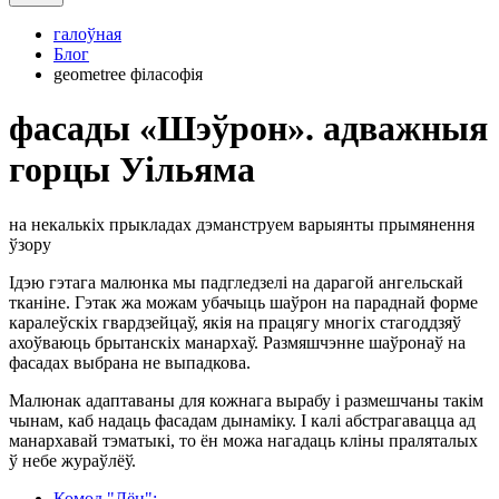
галоўная
Блог
geometree філасофія
фасады «Шэўрон». адважныя
горцы Уільяма
на некалькіх прыкладах дэманструем варыянты прымянення
ўзору
Ідэю гэтага малюнка мы падгледзелі на дарагой ангельскай
тканіне. Гэтак жа можам убачыць шаўрон на параднай форме
каралеўскіх гвардзейцаў, якія на працягу многіх стагоддзяў
ахоўваюць брытанскіх манархаў. Размяшчэнне шаўронаў на
фасадах выбрана не выпадкова.
Малюнак адаптаваны для кожнага вырабу і размешчаны такім
чынам, каб надаць фасадам дынаміку. І калі абстрагавацца ад
манархавай тэматыкі, то ён можа нагадаць кліны праляталых
ў небе жураўлёў.
Комод "Лён";