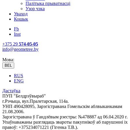
Палітыка прыватнасці
Узор чэка
Уваход
Кошык
Fb
Inst
+375 29
574-05-05
info@geometree.by
Мова:
BEL
RUS
ENG
Дастаўка
ПУП "Белдрэўвыраб"
г.Рэчыца, вул.Пралетарская, 114а.
УНП 490428095, Зарэгістравана Гомельскім аблвыканкамам
21.08.2006.
Зарэгістравана ў Гандлёвым рэестры: №478887 ад 06.04.2020 г.
Упаўнаважаны разглядаць звароты пакупнікоў аб парушэнні іх
правоў: +375234071221 (Гігенка Т.В.).