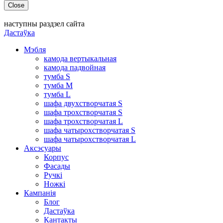
Close
наступны раздзел сайта
Дастаўка
Мэбля
камода вертыкальная
камода падвойная
тумба S
тумба M
тумба L
шафа двухстворчатая S
шафа трохстворчатая S
шафа трохстворчатая L
шафа чатырохстворчатая S
шафа чатырохстворчатая L
Аксэсуары
Корпус
Фасады
Ручкі
Ножкі
Кампанія
Блог
Дастаўка
Кантакты