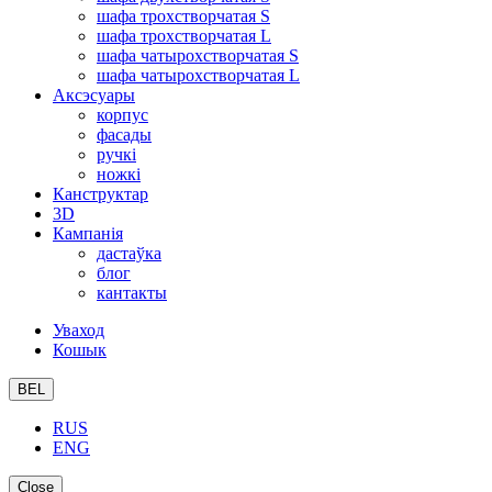
шафа трохстворчатая S
шафа трохстворчатая L
шафа чатырохстворчатая S
шафа чатырохстворчатая L
Аксэсуары
корпус
фасады
ручкі
ножкі
Канструктар
3D
Кампанія
дастаўка
блог
кантакты
Уваход
Кошык
BEL
RUS
ENG
Close