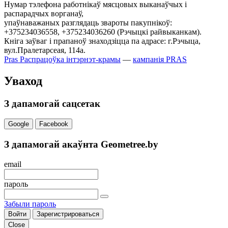
Нумар тэлефона работнікаў мясцовых выканаўчых і
распарадчых ворганаў,
упаўнаважаных разглядаць звароты пакупнікоў:
+375234036558, +375234036260 (Рэчыцкі райвыканкам).
Кніга заўваг і прапаноў знаходзіцца па адрасе: г.Рэчыца,
вул.Пралетарсеая, 114а.
Pras
Распрацоўка інтэрнэт-крамы
—
кампанія PRAS
Уваход
З дапамогай сацсетак
Google
Facebook
З дапамогай акаўнта Geometree.by
email
пароль
Забыли пароль
Войти
Зарегистрироваться
Close