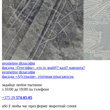
geometree філасофія
фасады «Геогліфы». хто іх зрабіў? калі? навошта?
geometree філасофія
фасады «Аўстралія». этнічная прыгажосць
задайце любое пытанне
з 10:00 да 19:00 па тэлефоне
+375 29
574-05-05
або ў любы час праз форму зваротнай сувязі