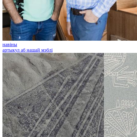
навіны
артыкул аб нашай мэблі