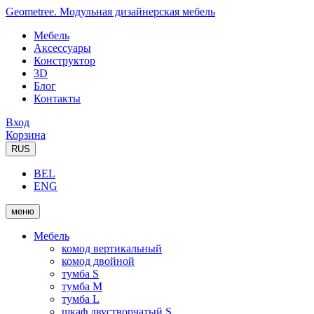
Geometree. Модульная дизайнерская мебель
Мебель
Аксессуары
Конструктор
3D
Блог
Контакты
Вход
Корзина
RUS
BEL
ENG
меню
Мебель
комод вертикальный
комод двойной
тумба S
тумба M
тумба L
шкаф двустворчатый S