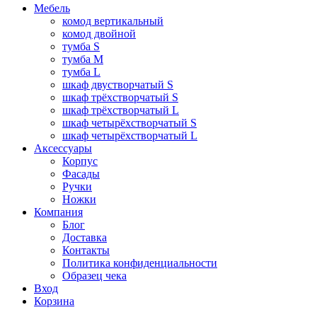
Мебель
комод вертикальный
комод двойной
тумба S
тумба M
тумба L
шкаф двустворчатый S
шкаф трёхстворчатый S
шкаф трёхстворчатый L
шкаф четырёхстворчатый S
шкаф четырёхстворчатый L
Аксессуары
Корпус
Фасады
Ручки
Ножки
Компания
Блог
Доставка
Контакты
Политика конфиденциальности
Образец чека
Вход
Корзина