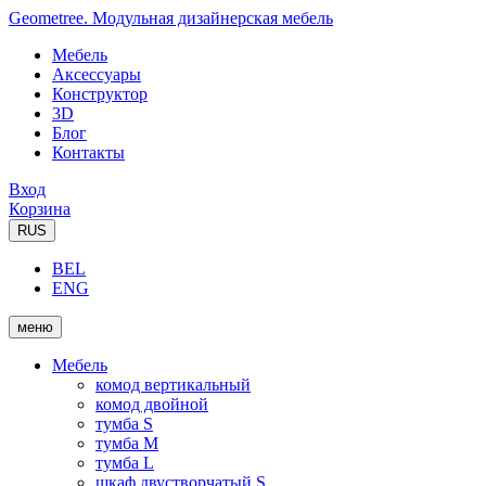
Geometree. Модульная дизайнерская мебель
Мебель
Аксессуары
Конструктор
3D
Блог
Контакты
Вход
Корзина
RUS
BEL
ENG
меню
Мебель
комод вертикальный
комод двойной
тумба S
тумба M
тумба L
шкаф двустворчатый S