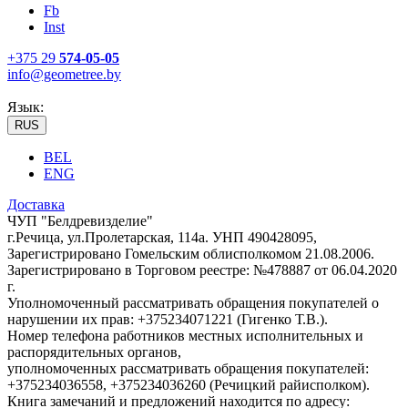
Fb
Inst
+375 29
574-05-05
info@geometree.by
Язык:
RUS
BEL
ENG
Доставка
ЧУП "Белдревизделие"
г.Речица, ул.Пролетарская, 114а. УНП 490428095,
Зарегистрировано Гомельским облисполкомом 21.08.2006.
Зарегистрировано в Торговом реестре: №478887 от 06.04.2020
г.
Уполномоченный рассматривать обращения покупателей о
нарушении их прав: +375234071221 (Гигенко Т.В.).
Номер телефона работников местных исполнительных и
распорядительных органов,
уполномоченных рассматривать обращения покупателей:
+375234036558, +375234036260 (Речицкий райисполком).
Книга замечаний и предложений находится по адресу: