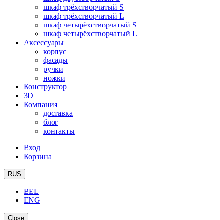
шкаф трёхстворчатый S
шкаф трёхстворчатый L
шкаф четырёхстворчатый S
шкаф четырёхстворчатый L
Аксессуары
корпус
фасады
ручки
ножки
Конструктор
3D
Компания
доставка
блог
контакты
Вход
Корзина
RUS
BEL
ENG
Close