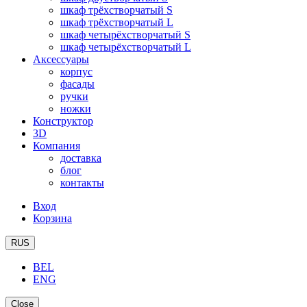
шкаф трёхстворчатый S
шкаф трёхстворчатый L
шкаф четырёхстворчатый S
шкаф четырёхстворчатый L
Аксессуары
корпус
фасады
ручки
ножки
Конструктор
3D
Компания
доставка
блог
контакты
Вход
Корзина
RUS
BEL
ENG
Close