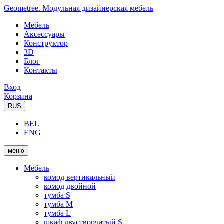
Geometree. Модульная дизайнерская мебель
Мебель
Аксессуары
Конструктор
3D
Блог
Контакты
Вход
Корзина
RUS
BEL
ENG
меню
Мебель
комод вертикальный
комод двойной
тумба S
тумба M
тумба L
шкаф двустворчатый S