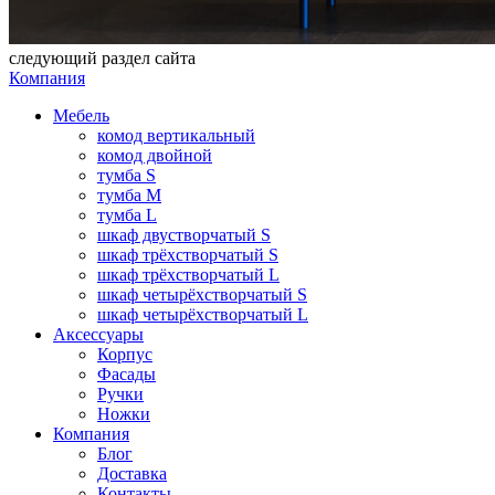
следующий раздел сайта
Компания
Мебель
комод вертикальный
комод двойной
тумба S
тумба M
тумба L
шкаф двустворчатый S
шкаф трёхстворчатый S
шкаф трёхстворчатый L
шкаф четырёхстворчатый S
шкаф четырёхстворчатый L
Аксессуары
Корпус
Фасады
Ручки
Ножки
Компания
Блог
Доставка
Контакты