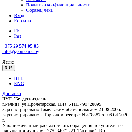
Политика конфиденциальности
Образец чека
Вход
Корзина
Fb
Inst
+375 29
574-05-05
info@geometree.by
Язык:
RUS
BEL
ENG
Доставка
ЧУП "Белдревизделие"
г.Речица, ул.Пролетарская, 114а. УНП 490428095,
Зарегистрировано Гомельским облисполкомом 21.08.2006.
Зарегистрировано в Торговом реестре: №478887 от 06.04.2020
г.
Уполномоченный рассматривать обращения покупателей о
нарушении их прав: +375234071221 (Гигенко Т.В.).