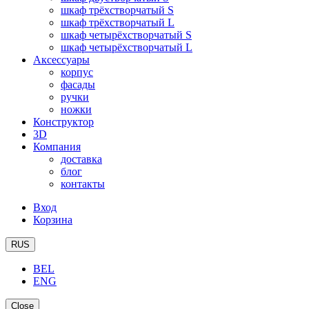
шкаф трёхстворчатый S
шкаф трёхстворчатый L
шкаф четырёхстворчатый S
шкаф четырёхстворчатый L
Аксессуары
корпус
фасады
ручки
ножки
Конструктор
3D
Компания
доставка
блог
контакты
Вход
Корзина
RUS
BEL
ENG
Close