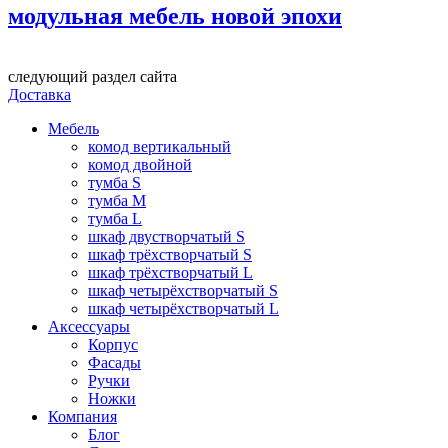
модульная мебель новой эпохи
следующий раздел сайта
Доставка
Мебель
комод вертикальный
комод двойной
тумба S
тумба M
тумба L
шкаф двустворчатый S
шкаф трёхстворчатый S
шкаф трёхстворчатый L
шкаф четырёхстворчатый S
шкаф четырёхстворчатый L
Аксессуары
Корпус
Фасады
Ручки
Ножки
Компания
Блог