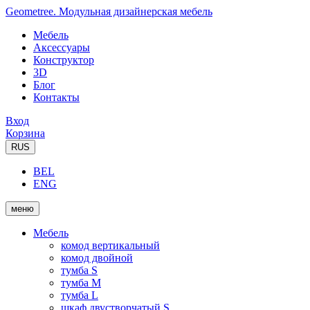
Geometree. Модульная дизайнерская мебель
Мебель
Аксессуары
Конструктор
3D
Блог
Контакты
Вход
Корзина
RUS
BEL
ENG
меню
Мебель
комод вертикальный
комод двойной
тумба S
тумба M
тумба L
шкаф двустворчатый S