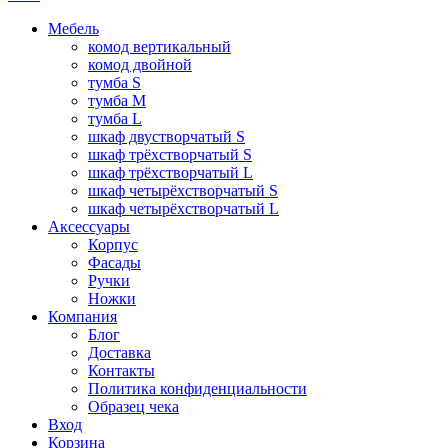
Мебель
комод вертикальный
комод двойной
тумба S
тумба M
тумба L
шкаф двустворчатый S
шкаф трёхстворчатый S
шкаф трёхстворчатый L
шкаф четырёхстворчатый S
шкаф четырёхстворчатый L
Аксессуары
Корпус
Фасады
Ручки
Ножки
Компания
Блог
Доставка
Контакты
Политика конфиденциальности
Образец чека
Вход
Корзина