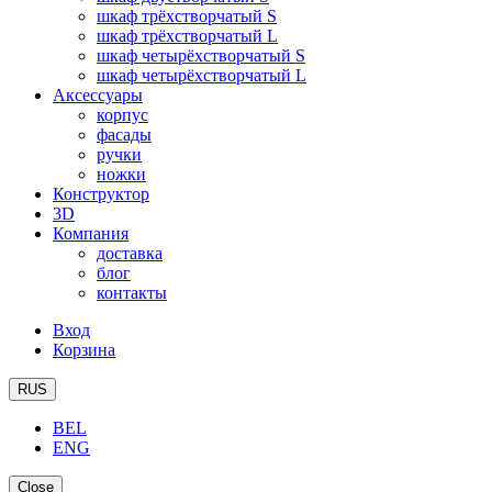
шкаф трёхстворчатый S
шкаф трёхстворчатый L
шкаф четырёхстворчатый S
шкаф четырёхстворчатый L
Аксессуары
корпус
фасады
ручки
ножки
Конструктор
3D
Компания
доставка
блог
контакты
Вход
Корзина
RUS
BEL
ENG
Close