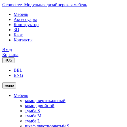
Geometree. Модульная дизайнерская мебель
Мебель
Аксессуары
Конструктор
3D
Блог
Контакты
Вход
Корзина
RUS
BEL
ENG
меню
Мебель
комод вертикальный
комод двойной
тумба S
тумба M
тумба L
шкаф двустворчатый S