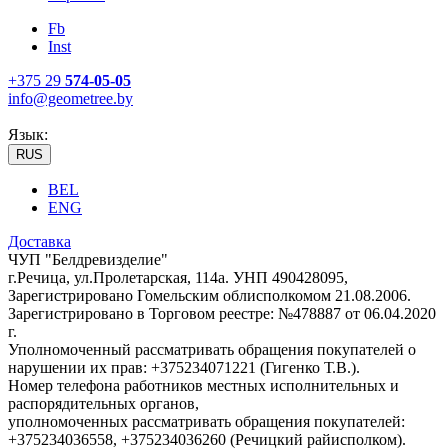
Fb
Inst
+375 29
574-05-05
info@geometree.by
Язык:
RUS
BEL
ENG
Доставка
ЧУП "Белдревизделие"
г.Речица, ул.Пролетарская, 114а. УНП 490428095,
Зарегистрировано Гомельским облисполкомом 21.08.2006.
Зарегистрировано в Торговом реестре: №478887 от 06.04.2020
г.
Уполномоченный рассматривать обращения покупателей о
нарушении их прав: +375234071221 (Гигенко Т.В.).
Номер телефона работников местных исполнительных и
распорядительных органов,
уполномоченных рассматривать обращения покупателей:
+375234036558, +375234036260 (Речицкий райисполком).