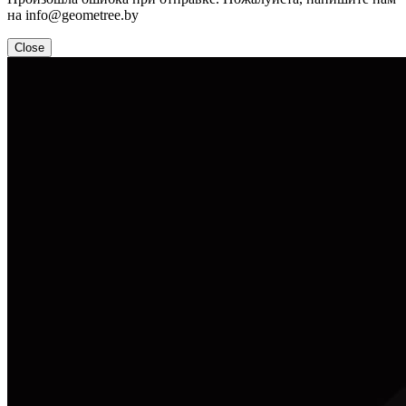
на info@geometree.by
Close