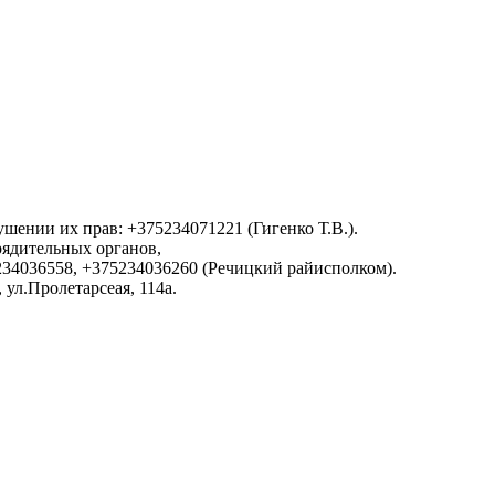
.
ении их прав: +375234071221 (Гигенко Т.В.).
ядительных органов,
34036558, +375234036260 (Речицкий райисполком).
 ул.Пролетарсеая, 114а.