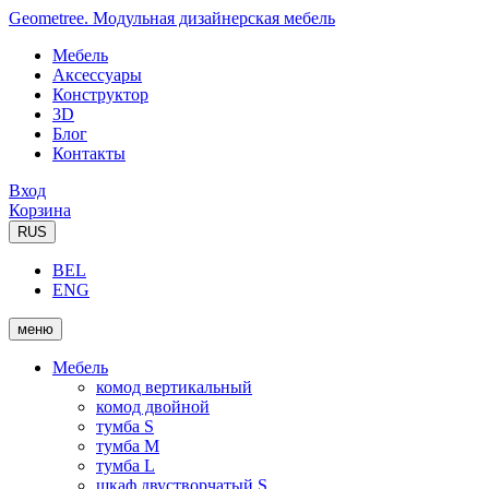
Geometree. Модульная дизайнерская мебель
Мебель
Аксессуары
Конструктор
3D
Блог
Контакты
Вход
Корзина
RUS
BEL
ENG
меню
Мебель
комод вертикальный
комод двойной
тумба S
тумба M
тумба L
шкаф двустворчатый S