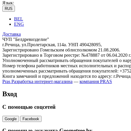
Язык:
RUS
BEL
ENG
Доставка
ЧУП "Белдревизделие"
г.Речица, ул.Пролетарская, 114а. УНП 490428095,
Зарегистрировано Гомельским облисполкомом 21.08.2006.
Зарегистрировано в Торговом реестре: №478887 от 06.04.2020 г
Уполномоченный рассматривать обращения покупателей о наруш
Номер телефона работников местных исполнительных и распор
уполномоченных рассматривать обращения покупателей: +3752
Книга замечаний и предложений находится по адресу: г.Речица,
Pras
Разработка интернет-магазина
—
компания PRAS
Вход
С помощью соцсетей
Google
Facebook
С помощью аккаунта Geometree.by