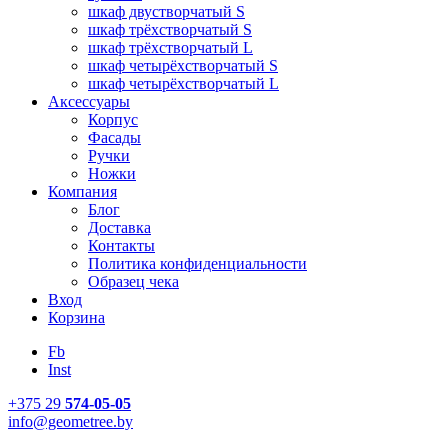
шкаф двустворчатый S
шкаф трёхстворчатый S
шкаф трёхстворчатый L
шкаф четырёхстворчатый S
шкаф четырёхстворчатый L
Аксессуары
Корпус
Фасады
Ручки
Ножки
Компания
Блог
Доставка
Контакты
Политика конфиденциальности
Образец чека
Вход
Корзина
Fb
Inst
+375 29
574-05-05
info@geometree.by