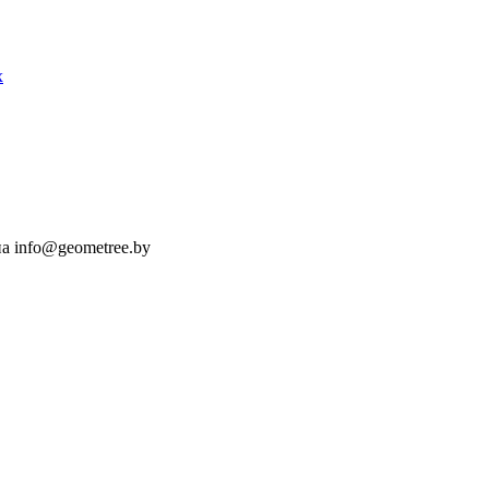
х
а info@geometree.by