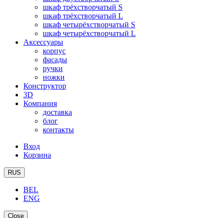
шкаф трёхстворчатый S
шкаф трёхстворчатый L
шкаф четырёхстворчатый S
шкаф четырёхстворчатый L
Аксессуары
корпус
фасады
ручки
ножки
Конструктор
3D
Компания
доставка
блог
контакты
Вход
Корзина
RUS
BEL
ENG
Close