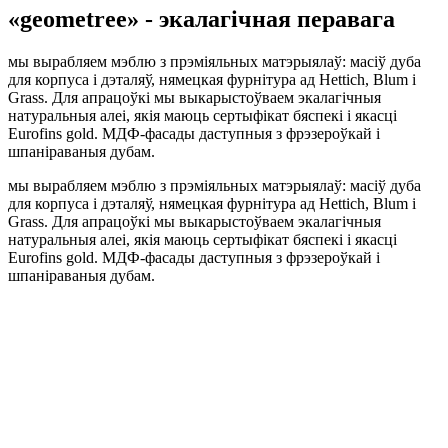
«geometree» - экалагічная перавага
мы вырабляем мэблю з прэміяльных матэрыялаў: масіў дуба
для корпуса і дэталяў, нямецкая фурнітура ад Hettich, Blum і
Grass. Для апрацоўкі мы выкарыстоўваем экалагічныя
натуральныя алеі, якія маюць сертыфікат бяспекі і якасці
Eurofins gold. МДФ-фасады даступныя з фрэзероўкай і
шпаніраваныя дубам.
мы вырабляем мэблю з прэміяльных матэрыялаў: масіў дуба
для корпуса і дэталяў, нямецкая фурнітура ад Hettich, Blum і
Grass. Для апрацоўкі мы выкарыстоўваем экалагічныя
натуральныя алеі, якія маюць сертыфікат бяспекі і якасці
Eurofins gold. МДФ-фасады даступныя з фрэзероўкай і
шпаніраваныя дубам.