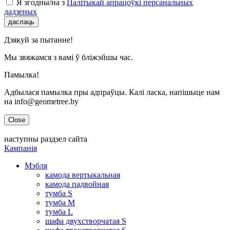
Я згодны/на з
Палітыкай апрацоўкі персанальных
дадзеных
даслаць
Дзякуй за пытанне!
Мы звяжамся з вамі ў бліжэйшы час.
Памылка!
Адбылася памылка пры адпраўцы. Калі ласка, напішыце нам
на info@geometree.by
Close
наступны раздзел сайта
Кампанія
Мэбля
камода вертыкальная
камода падвойная
тумба S
тумба M
тумба L
шафа двухстворчатая S