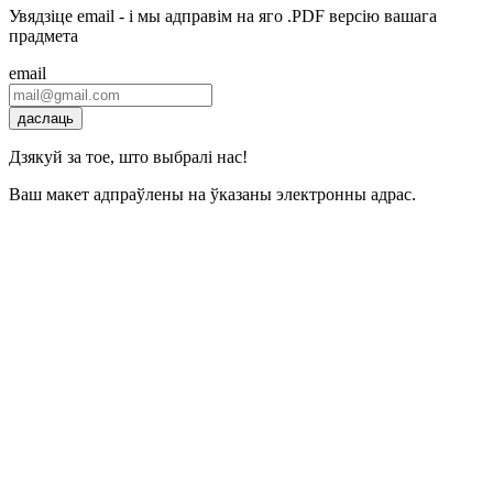
Увядзіце email - і мы адправім на яго .PDF версію вашага
прадмета
email
даслаць
Дзякуй за тое, што выбралі нас!
Ваш макет адпраўлены на ўказаны электронны адрас.