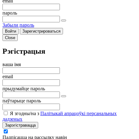
email
пароль
Забыли пароль
Войти
Зарегистрироваться
Close
Рэгістрацыя
ваша імя
email
прыдумайце пароль
паўтарыце пароль
Я згодны/на з
Палітыкай апрацоўкі персанальных
дадзеных
Зарэгістравацца
Падпісацца на рассылку навін