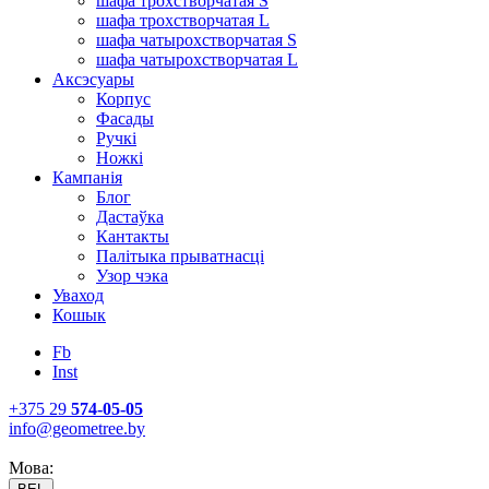
шафа трохстворчатая S
шафа трохстворчатая L
шафа чатырохстворчатая S
шафа чатырохстворчатая L
Аксэсуары
Корпус
Фасады
Ручкі
Ножкі
Кампанія
Блог
Дастаўка
Кантакты
Палітыка прыватнасці
Узор чэка
Уваход
Кошык
Fb
Inst
+375 29
574-05-05
info@geometree.by
Мова: