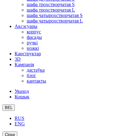
шафа трохстворчатая S
шафа трохстворчатая L
шафа чатырохстворчатая S
шафа чатырохстворчатая L
Аксэсуары
корпус
фасады
ручкі
ножкі
Канструктар
3D
Кампанія
дастаўка
блог
кантакты
Уваход
Кошык
BEL
RUS
ENG
Close