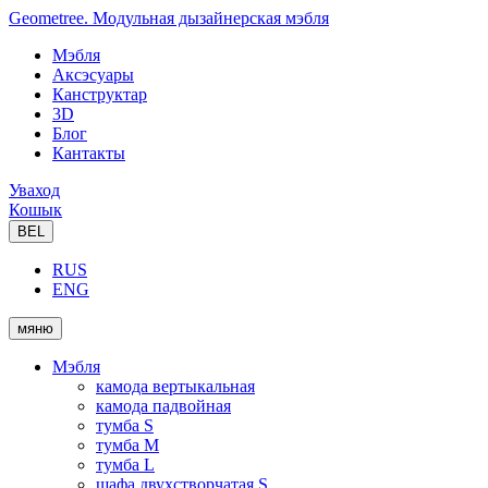
Geometree. Модульная дызайнерская мэбля
Мэбля
Аксэсуары
Канструктар
3D
Блог
Кантакты
Уваход
Кошык
BEL
RUS
ENG
мяню
Мэбля
камода вертыкальная
камода падвойная
тумба S
тумба M
тумба L
шафа двухстворчатая S