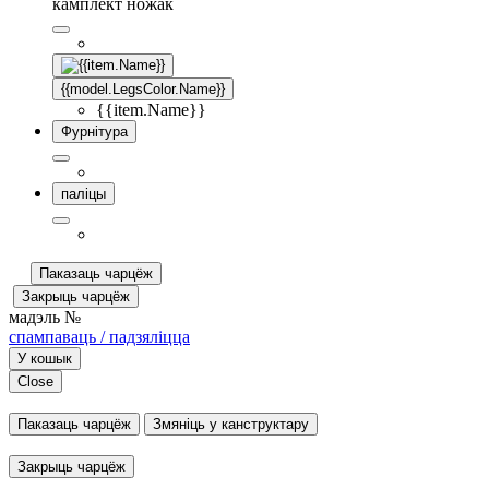
камплект ножак
{{model.LegsColor.Name}}
{{item.Name}}
Фурнітура
паліцы
Паказаць чарцёж
Закрыць чарцёж
мадэль №
спампаваць / падзяліцца
У кошык
Close
Паказаць чарцёж
Змяніць у канструктару
Закрыць чарцёж