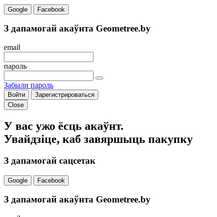
Google
Facebook
З дапамогай акаўнта Geometree.by
email
пароль
Забыли пароль
Войти
Зарегистрироваться
Close
У вас ужо ёсць акаўнт.
Увайдзіце, каб завяршыць пакупку
З дапамогай сацсетак
Google
Facebook
З дапамогай акаўнта Geometree.by