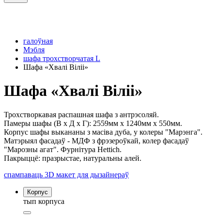
галоўная
Мэбля
шафа трохстворчатая L
Шафа «Хвалі Віліі»
Шафа «Хвалі Віліі»
Трохстворкавая распашная шафа з антрэсоляй.
Памеры шафы (В x Д x Г): 2559мм x 1240мм x 550мм.
Корпус шафы выкананы з масіва дуба, у колеры "Марэнга".
Матэрыял фасадаў - МДФ з фрэзероўкай, колер фасадаў
"Марозны агат". Фурнітура Hettich.
Пакрыццё: празрыстае, натуральны алей.
спампаваць 3D макет для дызайнераў
Корпус
тып корпуса