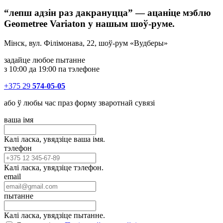
“лепш адзін раз дакрануцца” — ацаніце мэблю
Geometree Variaton у нашым шоў-руме.
Мінск, вул. Філімонава, 22, шоў-рум «Вудберы»
задайце любое пытанне
з 10:00 да 19:00 па тэлефоне
+375 29
574-05-05
або ў любы час праз форму зваротнай сувязі
ваша імя
Калі ласка, увядзіце ваша імя.
тэлефон
Калі ласка, увядзіце тэлефон.
email
пытанне
Калі ласка, увядзіце пытанне.