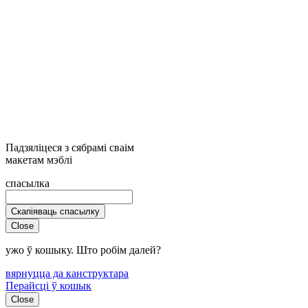
Падзяліцеся з сябрамі сваім
макетам мэблі
спасылка
Скапіяваць спасылку
Close
ужо ў кошыку. Што робім далей?
вярнуцца да канструктара
Перайсці ў кошык
Close