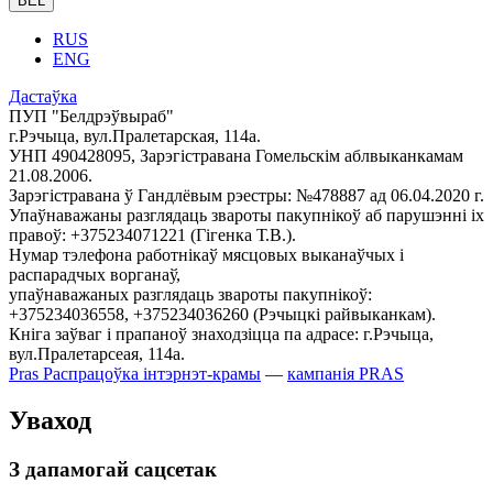
BEL
RUS
ENG
Дастаўка
ПУП "Белдрэўвыраб"
г.Рэчыца, вул.Пралетарская, 114а.
УНП 490428095, Зарэгістравана Гомельскім аблвыканкамам
21.08.2006.
Зарэгістравана ў Гандлёвым рэестры: №478887 ад 06.04.2020 г.
Упаўнаважаны разглядаць звароты пакупнікоў аб парушэнні іх
правоў: +375234071221 (Гігенка Т.В.).
Нумар тэлефона работнікаў мясцовых выканаўчых і
распарадчых ворганаў,
упаўнаважаных разглядаць звароты пакупнікоў:
+375234036558, +375234036260 (Рэчыцкі райвыканкам).
Кніга заўваг і прапаноў знаходзіцца па адрасе: г.Рэчыца,
вул.Пралетарсеая, 114а.
Pras
Распрацоўка інтэрнэт-крамы
—
кампанія PRAS
Уваход
З дапамогай сацсетак