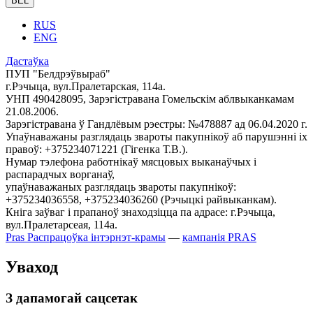
BEL
RUS
ENG
Дастаўка
ПУП "Белдрэўвыраб"
г.Рэчыца, вул.Пралетарская, 114а.
УНП 490428095, Зарэгістравана Гомельскім аблвыканкамам
21.08.2006.
Зарэгістравана ў Гандлёвым рэестры: №478887 ад 06.04.2020 г.
Упаўнаважаны разглядаць звароты пакупнікоў аб парушэнні іх
правоў: +375234071221 (Гігенка Т.В.).
Нумар тэлефона работнікаў мясцовых выканаўчых і
распарадчых ворганаў,
упаўнаважаных разглядаць звароты пакупнікоў:
+375234036558, +375234036260 (Рэчыцкі райвыканкам).
Кніга заўваг і прапаноў знаходзіцца па адрасе: г.Рэчыца,
вул.Пралетарсеая, 114а.
Pras
Распрацоўка інтэрнэт-крамы
—
кампанія PRAS
Уваход
З дапамогай сацсетак