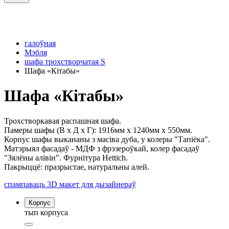
галоўная
Мэбля
шафа трохстворчатая S
Шафа «Кітабы»
Шафа «Кітабы»
Трохстворкавая распашная шафа.
Памеры шафы (В x Д x Г): 1916мм x 1240мм x 550мм.
Корпус шафы выкананы з масіва дуба, у колеры "Тапіёка".
Матэрыял фасадаў - МДФ з фрэзероўкай, колер фасадаў
"Зялёны алівін". Фурнітура Hettich.
Пакрыццё: празрыстае, натуральны алей.
спампаваць 3D макет для дызайнераў
Корпус
тып корпуса