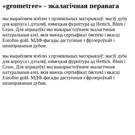
«geometree» - экалагічная перавага
мы вырабляем мэблю з прэміяльных матэрыялаў: масіў дуба
для корпуса і дэталяў, нямецкая фурнітура ад Hettich, Blum і
Grass. Для апрацоўкі мы выкарыстоўваем экалагічныя
натуральныя алеі, якія маюць сертыфікат бяспекі і якасці
Eurofins gold. МДФ-фасады даступныя з фрэзероўкай і
шпаніраваныя дубам.
мы вырабляем мэблю з прэміяльных матэрыялаў: масіў дуба
для корпуса і дэталяў, нямецкая фурнітура ад Hettich, Blum і
Grass. Для апрацоўкі мы выкарыстоўваем экалагічныя
натуральныя алеі, якія маюць сертыфікат бяспекі і якасці
Eurofins gold. МДФ-фасады даступныя з фрэзероўкай і
шпаніраваныя дубам.