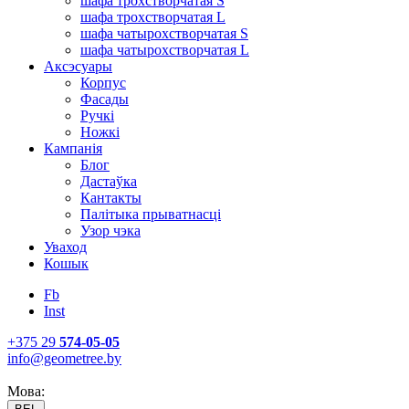
шафа трохстворчатая S
шафа трохстворчатая L
шафа чатырохстворчатая S
шафа чатырохстворчатая L
Аксэсуары
Корпус
Фасады
Ручкі
Ножкі
Кампанія
Блог
Дастаўка
Кантакты
Палітыка прыватнасці
Узор чэка
Уваход
Кошык
Fb
Inst
+375 29
574-05-05
info@geometree.by
Мова: