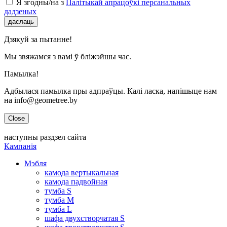
Я згодны/на з
Палітыкай апрацоўкі персанальных
дадзеных
даслаць
Дзякуй за пытанне!
Мы звяжамся з вамі ў бліжэйшы час.
Памылка!
Адбылася памылка пры адпраўцы. Калі ласка, напішыце нам
на info@geometree.by
Close
наступны раздзел сайта
Кампанія
Мэбля
камода вертыкальная
камода падвойная
тумба S
тумба M
тумба L
шафа двухстворчатая S