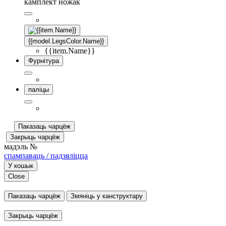
камплект ножак
{{model.LegsColor.Name}}
{{item.Name}}
Фурнітура
паліцы
Паказаць чарцёж
Закрыць чарцёж
мадэль №
спампаваць / падзяліцца
У кошык
Close
Паказаць чарцёж
Змяніць у канструктару
Закрыць чарцёж