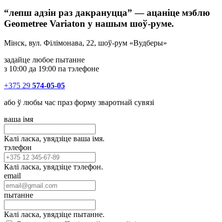
“лепш адзін раз дакрануцца” — ацаніце мэблю
Geometree Variaton у нашым шоў-руме.
Мінск, вул. Філімонава, 22, шоў-рум «Вудберы»
задайце любое пытанне
з 10:00 да 19:00 па тэлефоне
+375 29
574-05-05
або ў любы час праз форму зваротнай сувязі
ваша імя
Калі ласка, увядзіце ваша імя.
тэлефон
Калі ласка, увядзіце тэлефон.
email
пытанне
Калі ласка, увядзіце пытанне.