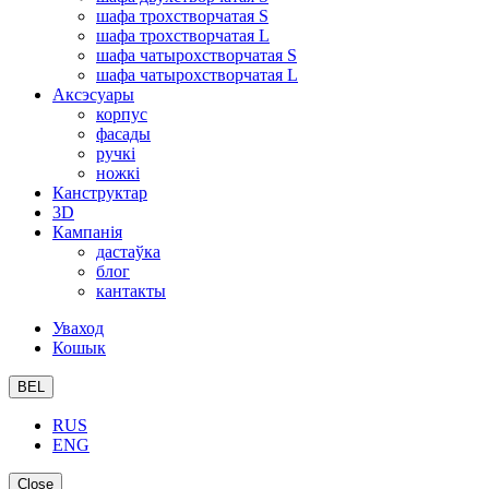
шафа трохстворчатая S
шафа трохстворчатая L
шафа чатырохстворчатая S
шафа чатырохстворчатая L
Аксэсуары
корпус
фасады
ручкі
ножкі
Канструктар
3D
Кампанія
дастаўка
блог
кантакты
Уваход
Кошык
BEL
RUS
ENG
Close