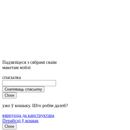
Падзяліцеся з сябрамі сваім
макетам мэблі
спасылка
Скапіяваць спасылку
Close
ужо ў кошыку. Што робім далей?
вярнуцца да канструктара
Перайсці ў кошык
Close