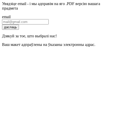
Увядзіце email - і мы адправім на яго .PDF версію вашага
прадмета
email
даслаць
Дзякуй за тое, што выбралі нас!
Ваш макет адпраўлены на ўказаны электронны адрас.