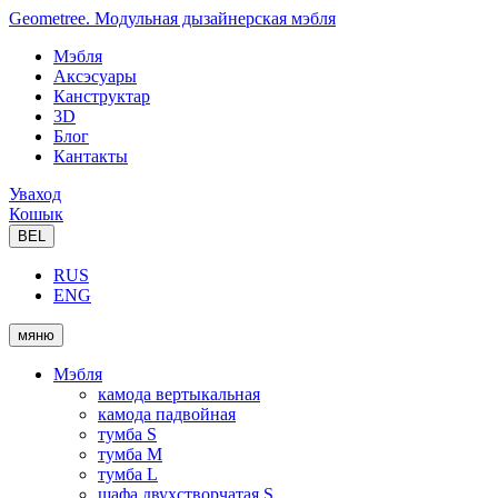
Geometree. Модульная дызайнерская мэбля
Мэбля
Аксэсуары
Канструктар
3D
Блог
Кантакты
Уваход
Кошык
BEL
RUS
ENG
мяню
Мэбля
камода вертыкальная
камода падвойная
тумба S
тумба M
тумба L
шафа двухстворчатая S