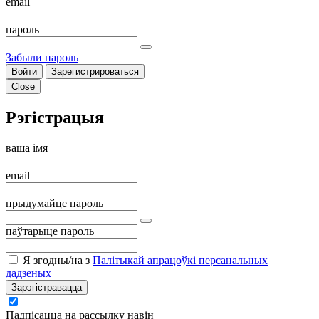
email
пароль
Забыли пароль
Войти
Зарегистрироваться
Close
Рэгістрацыя
ваша імя
email
прыдумайце пароль
паўтарыце пароль
Я згодны/на з
Палітыкай апрацоўкі персанальных
дадзеных
Зарэгістравацца
Падпісацца на рассылку навін