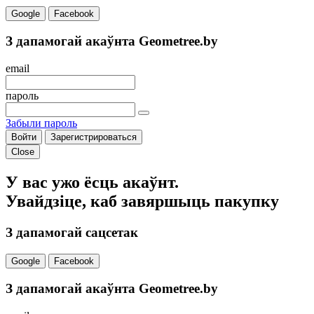
Google
Facebook
З дапамогай акаўнта Geometree.by
email
пароль
Забыли пароль
Войти
Зарегистрироваться
Close
У вас ужо ёсць акаўнт.
Увайдзіце, каб завяршыць пакупку
З дапамогай сацсетак
Google
Facebook
З дапамогай акаўнта Geometree.by