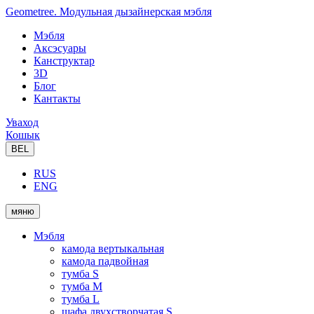
Geometree. Модульная дызайнерская мэбля
Мэбля
Аксэсуары
Канструктар
3D
Блог
Кантакты
Уваход
Кошык
BEL
RUS
ENG
мяню
Мэбля
камода вертыкальная
камода падвойная
тумба S
тумба M
тумба L
шафа двухстворчатая S