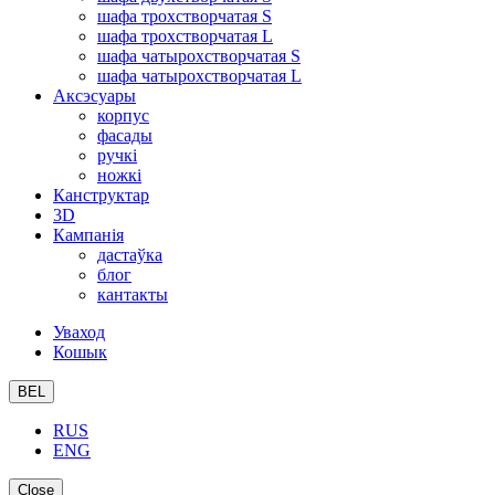
шафа трохстворчатая S
шафа трохстворчатая L
шафа чатырохстворчатая S
шафа чатырохстворчатая L
Аксэсуары
корпус
фасады
ручкі
ножкі
Канструктар
3D
Кампанія
дастаўка
блог
кантакты
Уваход
Кошык
BEL
RUS
ENG
Close