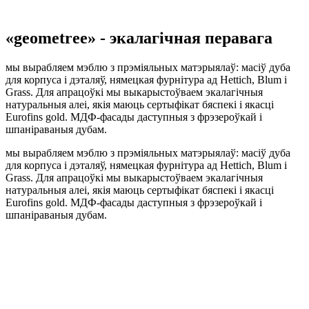
«geometree» - экалагічная перавага
мы вырабляем мэблю з прэміяльных матэрыялаў: масіў дуба
для корпуса і дэталяў, нямецкая фурнітура ад Hettich, Blum і
Grass. Для апрацоўкі мы выкарыстоўваем экалагічныя
натуральныя алеі, якія маюць сертыфікат бяспекі і якасці
Eurofins gold. МДФ-фасады даступныя з фрэзероўкай і
шпаніраваныя дубам.
мы вырабляем мэблю з прэміяльных матэрыялаў: масіў дуба
для корпуса і дэталяў, нямецкая фурнітура ад Hettich, Blum і
Grass. Для апрацоўкі мы выкарыстоўваем экалагічныя
натуральныя алеі, якія маюць сертыфікат бяспекі і якасці
Eurofins gold. МДФ-фасады даступныя з фрэзероўкай і
шпаніраваныя дубам.