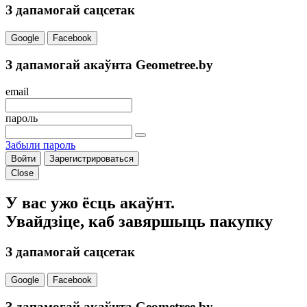
З дапамогай сацсетак
Google
Facebook
З дапамогай акаўнта Geometree.by
email
пароль
Забыли пароль
Войти
Зарегистрироваться
Close
У вас ужо ёсць акаўнт.
Увайдзіце, каб завяршыць пакупку
З дапамогай сацсетак
Google
Facebook
З дапамогай акаўнта Geometree.by