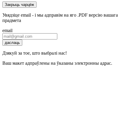
Закрыць чарцёж
Увядзіце email - і мы адправім на яго .PDF версію вашага
прадмета
email
даслаць
Дзякуй за тое, што выбралі нас!
Ваш макет адпраўлены на ўказаны электронны адрас.