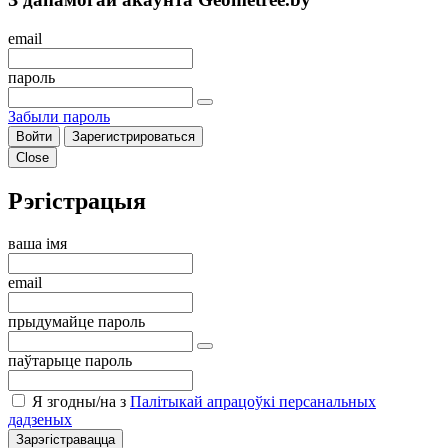
email
пароль
Забыли пароль
Войти
Зарегистрироваться
Close
Рэгістрацыя
ваша імя
email
прыдумайце пароль
паўтарыце пароль
Я згодны/на з
Палітыкай апрацоўкі персанальных
дадзеных
Зарэгістравацца