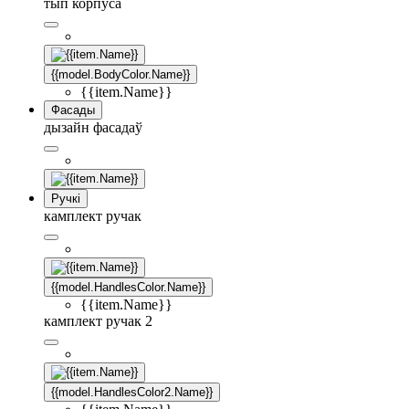
тып корпуса
{{model.BodyColor.Name}}
{{item.Name}}
Фасады
дызайн фасадаў
Ручкі
камплект ручак
{{model.HandlesColor.Name}}
{{item.Name}}
камплект ручак 2
{{model.HandlesColor2.Name}}