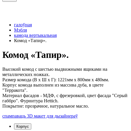
галоўная
Мэбля
камода вертыкальная
Комод «Тапир».
Комод «Тапир».
Высокий комод с шестью выдвижными ящиками на
металлических ножках.
Размер комода (В х Ш х Г): 1221мм x 800мм x 480мм.
Корпус комода выполнен из массива дуба, в цвете
"Терракота".
Материал фасадов - МДФ, c фрезеровкой, цвет фасада "Серый
габбро". Фурнитура Hettich.
Покрытие: прозрачное, натуральное масло.
спампаваць 3D макет для дызайнераў
Корпус