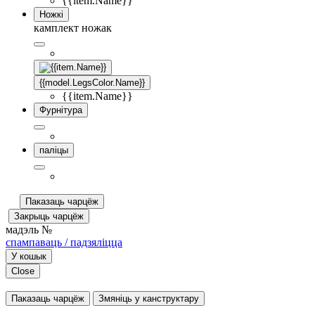
{{item.Name}}
Ножкі
камплект ножак
{{model.LegsColor.Name}}
{{item.Name}}
Фурнітура
паліцы
Паказаць чарцёж
Закрыць чарцёж
мадэль №
спампаваць / падзяліцца
У кошык
Close
Паказаць чарцёж
Змяніць у канструктару