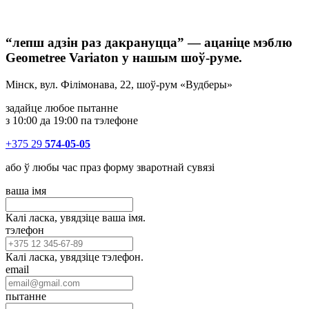
“лепш адзін раз дакрануцца” — ацаніце мэблю
Geometree Variaton у нашым шоў-руме.
Мінск, вул. Філімонава, 22, шоў-рум «Вудберы»
задайце любое пытанне
з 10:00 да 19:00 па тэлефоне
+375 29
574-05-05
або ў любы час праз форму зваротнай сувязі
ваша імя
Калі ласка, увядзіце ваша імя.
тэлефон
Калі ласка, увядзіце тэлефон.
email
пытанне