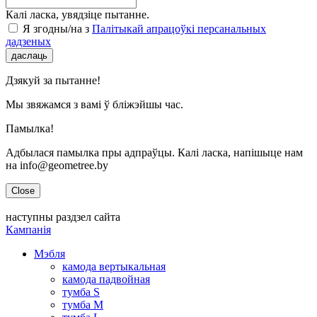
Калі ласка, увядзіце пытанне.
Я згодны/на з
Палітыкай апрацоўкі персанальных
дадзеных
даслаць
Дзякуй за пытанне!
Мы звяжамся з вамі ў бліжэйшы час.
Памылка!
Адбылася памылка пры адпраўцы. Калі ласка, напішыце нам
на info@geometree.by
Close
наступны раздзел сайта
Кампанія
Мэбля
камода вертыкальная
камода падвойная
тумба S
тумба M