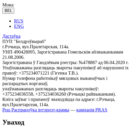
Мова:
BEL
RUS
ENG
Дастаўка
ПУП "Белдрэўвыраб"
г.Рэчыца, вул.Пралетарская, 114а.
УНП 490428095, Зарэгістравана Гомельскім аблвыканкамам
21.08.2006.
Зарэгістравана ў Гандлёвым рэестры: №478887 ад 06.04.2020 г.
Упаўнаважаны разглядаць звароты пакупнікоў аб парушэнні іх
правоў: +375234071221 (Гігенка Т.В.).
Нумар тэлефона работнікаў мясцовых выканаўчых і
распарадчых ворганаў,
упаўнаважаных разглядаць звароты пакупнікоў:
+375234036558, +375234036260 (Рэчыцкі райвыканкам).
Кніга заўваг і прапаноў знаходзіцца па адрасе: г.Рэчыца,
вул.Пралетарсеая, 114а.
Pras
Распрацоўка інтэрнэт-крамы
—
кампанія PRAS
Уваход