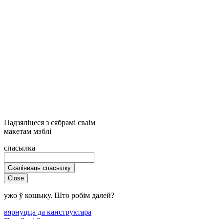
Падзяліцеся з сябрамі сваім
макетам мэблі
спасылка
Скапіяваць спасылку
Close
ужо ў кошыку. Што робім далей?
вярнуцца да канструктара