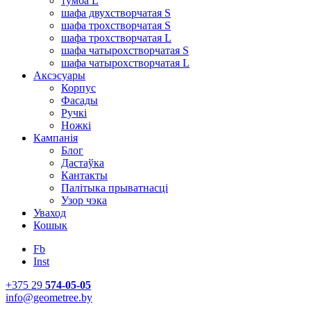
тумба L
шафа двухстворчатая S
шафа трохстворчатая S
шафа трохстворчатая L
шафа чатырохстворчатая S
шафа чатырохстворчатая L
Аксэсуары
Корпус
Фасады
Ручкі
Ножкі
Кампанія
Блог
Дастаўка
Кантакты
Палітыка прыватнасці
Узор чэка
Уваход
Кошык
Fb
Inst
+375 29
574-05-05
info@geometree.by