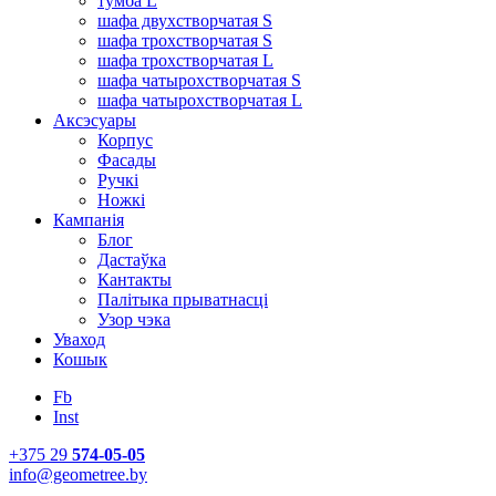
тумба L
шафа двухстворчатая S
шафа трохстворчатая S
шафа трохстворчатая L
шафа чатырохстворчатая S
шафа чатырохстворчатая L
Аксэсуары
Корпус
Фасады
Ручкі
Ножкі
Кампанія
Блог
Дастаўка
Кантакты
Палітыка прыватнасці
Узор чэка
Уваход
Кошык
Fb
Inst
+375 29
574-05-05
info@geometree.by