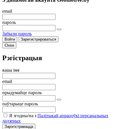
email
пароль
Забыли пароль
Войти
Зарегистрироваться
Close
Рэгістрацыя
ваша імя
email
прыдумайце пароль
паўтарыце пароль
Я згодны/на з
Палітыкай апрацоўкі персанальных
дадзеных
Зарэгістравацца