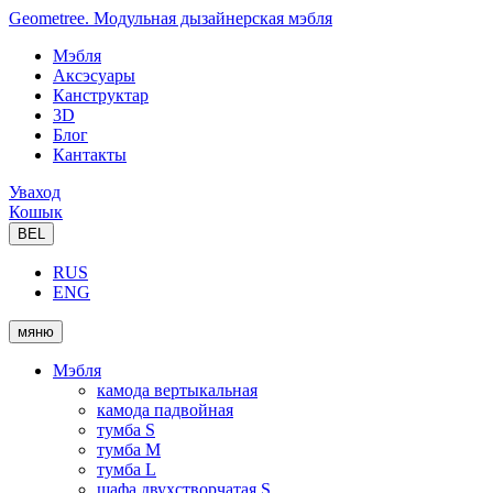
Geometree. Модульная дызайнерская мэбля
Мэбля
Аксэсуары
Канструктар
3D
Блог
Кантакты
Уваход
Кошык
BEL
RUS
ENG
мяню
Мэбля
камода вертыкальная
камода падвойная
тумба S
тумба M
тумба L
шафа двухстворчатая S