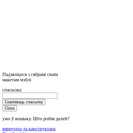
Падзяліцеся з сябрамі сваім
макетам мэблі
спасылка
Скапіяваць спасылку
Close
ужо ў кошыку. Што робім далей?
вярнуцца да канструктара