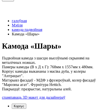
галоўная
Мэбля
камода падвойная
Камода «Шары»
Камода «Шары»
Падвойная камода з шасцю высоўнымі скрынямі на
металічных ножках.
Памеры камоды (В x Д x Г): 768мм x 1557мм x 480мм.
Корпус камоды выкананы з масіва дуба, у колеры
"Антрацыт".
Матэрыял фасадаў - МДФ з фрэзероўкай, колер фасадаў
"Марозны агат". Фурнітура Hettich.
Пакрыццё: празрыстае, натуральны алей.
спампаваць 3D макет для дызайнераў
Корпус