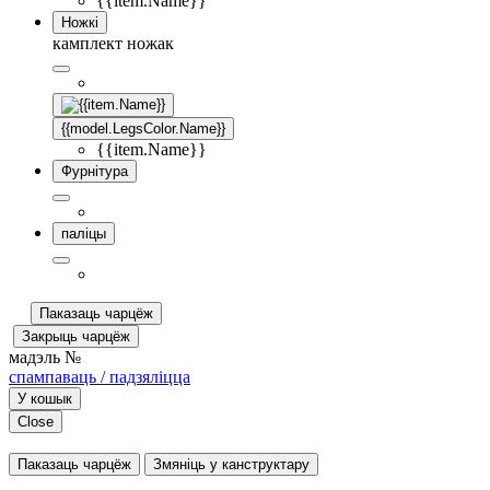
{{item.Name}}
Ножкі
камплект ножак
{{model.LegsColor.Name}}
{{item.Name}}
Фурнітура
паліцы
Паказаць чарцёж
Закрыць чарцёж
мадэль №
спампаваць / падзяліцца
У кошык
Close
Паказаць чарцёж
Змяніць у канструктару