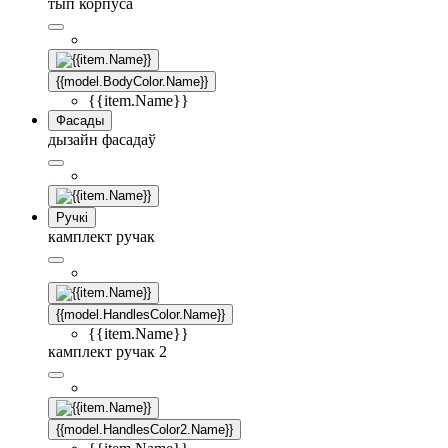
тып корпуса
{{model.BodyColor.Name}}
{{item.Name}}
Фасады
дызайн фасадаў
Ручкі
камплект ручак
{{model.HandlesColor.Name}}
{{item.Name}}
камплект ручак 2
{{model.HandlesColor2.Name}}