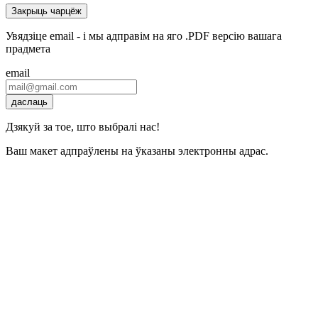
Закрыць чарцёж
Увядзіце email - і мы адправім на яго .PDF версію вашага
прадмета
email
даслаць
Дзякуй за тое, што выбралі нас!
Ваш макет адпраўлены на ўказаны электронны адрас.