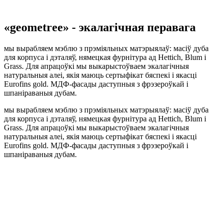
«geometree» - экалагічная перавага
мы вырабляем мэблю з прэміяльных матэрыялаў: масіў дуба
для корпуса і дэталяў, нямецкая фурнітура ад Hettich, Blum і
Grass. Для апрацоўкі мы выкарыстоўваем экалагічныя
натуральныя алеі, якія маюць сертыфікат бяспекі і якасці
Eurofins gold. МДФ-фасады даступныя з фрэзероўкай і
шпаніраваныя дубам.
мы вырабляем мэблю з прэміяльных матэрыялаў: масіў дуба
для корпуса і дэталяў, нямецкая фурнітура ад Hettich, Blum і
Grass. Для апрацоўкі мы выкарыстоўваем экалагічныя
натуральныя алеі, якія маюць сертыфікат бяспекі і якасці
Eurofins gold. МДФ-фасады даступныя з фрэзероўкай і
шпаніраваныя дубам.