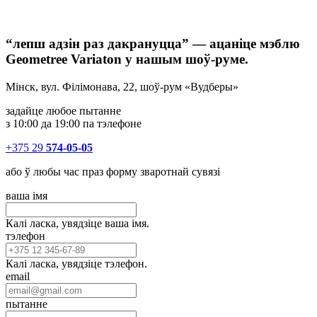
“лепш адзін раз дакрануцца” — ацаніце мэблю
Geometree Variaton у нашым шоў-руме.
Мінск, вул. Філімонава, 22, шоў-рум «Вудберы»
задайце любое пытанне
з 10:00 да 19:00 па тэлефоне
+375 29
574-05-05
або ў любы час праз форму зваротнай сувязі
ваша імя
Калі ласка, увядзіце ваша імя.
тэлефон
Калі ласка, увядзіце тэлефон.
email
пытанне