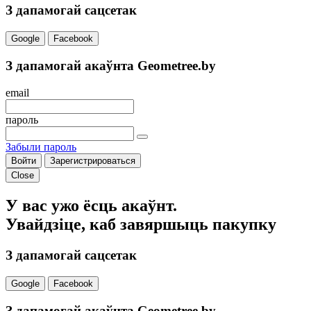
З дапамогай сацсетак
Google
Facebook
З дапамогай акаўнта Geometree.by
email
пароль
Забыли пароль
Войти
Зарегистрироваться
Close
У вас ужо ёсць акаўнт.
Увайдзіце, каб завяршыць пакупку
З дапамогай сацсетак
Google
Facebook
З дапамогай акаўнта Geometree.by