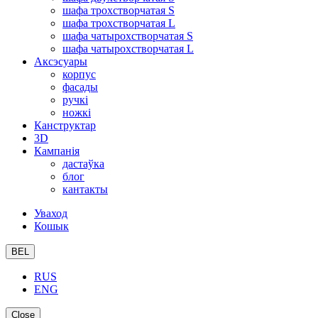
шафа трохстворчатая S
шафа трохстворчатая L
шафа чатырохстворчатая S
шафа чатырохстворчатая L
Аксэсуары
корпус
фасады
ручкі
ножкі
Канструктар
3D
Кампанія
дастаўка
блог
кантакты
Уваход
Кошык
BEL
RUS
ENG
Close