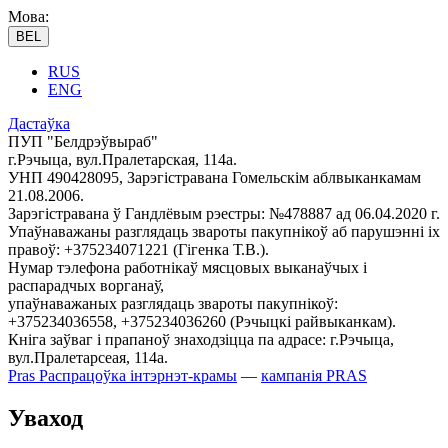
Мова:
BEL
RUS
ENG
Дастаўка
ПУП "Белдрэўвыраб"
г.Рэчыца, вул.Пралетарская, 114а.
УНП 490428095, Зарэгістравана Гомельскім аблвыканкамам
21.08.2006.
Зарэгістравана ў Гандлёвым рэестры: №478887 ад 06.04.2020 г.
Упаўнаважаны разглядаць звароты пакупнікоў аб парушэнні іх
правоў: +375234071221 (Гігенка Т.В.).
Нумар тэлефона работнікаў мясцовых выканаўчых і
распарадчых ворганаў,
упаўнаважаных разглядаць звароты пакупнікоў:
+375234036558, +375234036260 (Рэчыцкі райвыканкам).
Кніга заўваг і прапаноў знаходзіцца па адрасе: г.Рэчыца,
вул.Пралетарсеая, 114а.
Pras
Распрацоўка інтэрнэт-крамы
—
кампанія PRAS
Уваход