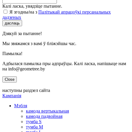
Калі ласка, увядзіце пытанне.
Я згодны/на з
Палітыкай апрацоўкі персанальных
дадзеных
даслаць
Дзякуй за пытанне!
Мы звяжамся з вамі ў бліжэйшы час.
Памылка!
Адбылася памылка пры адпраўцы. Калі ласка, напішыце нам
на info@geometree.by
Close
наступны раздзел сайта
Кампанія
Мэбля
камода вертыкальная
камода падвойная
тумба S
тумба M