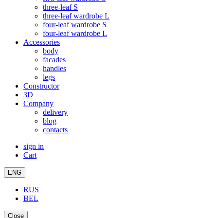
three-leaf S
three-leaf wardrobe L
four-leaf wardrobe S
four-leaf wardrobe L
Accessories
body
facades
handles
legs
Constructor
3D
Company
delivery
blog
contacts
sign in
Cart
ENG
RUS
BEL
Close