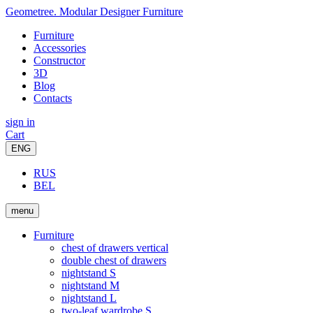
Geometree. Modular Designer Furniture
Furniture
Accessories
Constructor
3D
Blog
Contacts
sign in
Cart
ENG
RUS
BEL
menu
Furniture
chest of drawers vertical
double chest of drawers
nightstand S
nightstand M
nightstand L
two-leaf wardrobe S