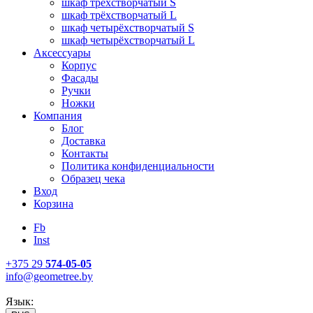
шкаф трёхстворчатый S
шкаф трёхстворчатый L
шкаф четырёхстворчатый S
шкаф четырёхстворчатый L
Аксессуары
Корпус
Фасады
Ручки
Ножки
Компания
Блог
Доставка
Контакты
Политика конфиденциальности
Образец чека
Вход
Корзина
Fb
Inst
+375 29
574-05-05
info@geometree.by
Язык: