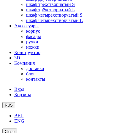
шкаф трёхстворчатый S
шкаф трёхстворчатый L
шкаф четырёхстворчатый S
шкаф четырёхстворчатый L
Аксессуары
корпус
фасады
ручки
ножки
Конструктор
3D
Компания
доставка
блог
контакты
Вход
Корзина
RUS
BEL
ENG
Close