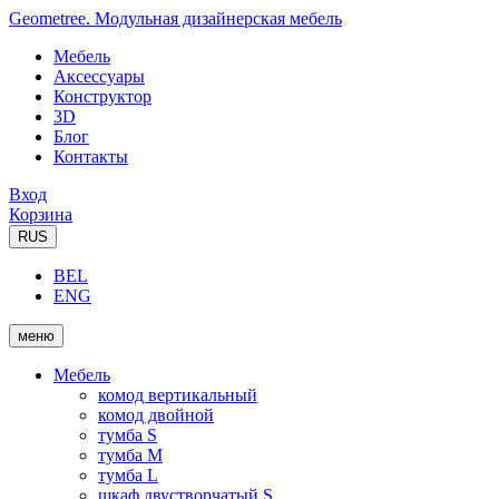
Geometree. Модульная дизайнерская мебель
Мебель
Аксессуары
Конструктор
3D
Блог
Контакты
Вход
Корзина
RUS
BEL
ENG
меню
Мебель
комод вертикальный
комод двойной
тумба S
тумба M
тумба L
шкаф двустворчатый S