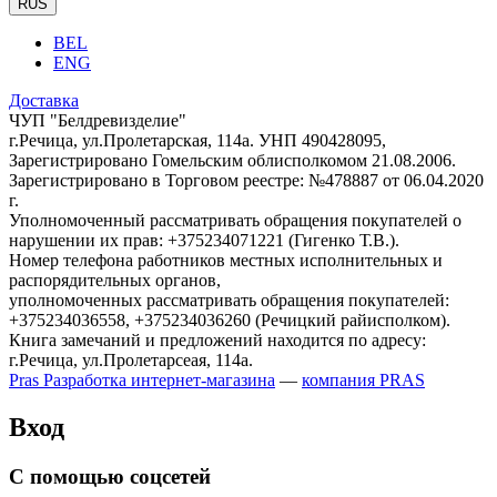
RUS
BEL
ENG
Доставка
ЧУП "Белдревизделие"
г.Речица, ул.Пролетарская, 114а. УНП 490428095,
Зарегистрировано Гомельским облисполкомом 21.08.2006.
Зарегистрировано в Торговом реестре: №478887 от 06.04.2020
г.
Уполномоченный рассматривать обращения покупателей о
нарушении их прав: +375234071221 (Гигенко Т.В.).
Номер телефона работников местных исполнительных и
распорядительных органов,
уполномоченных рассматривать обращения покупателей:
+375234036558, +375234036260 (Речицкий райисполком).
Книга замечаний и предложений находится по адресу:
г.Речица, ул.Пролетарсеая, 114а.
Pras
Разработка интернет-магазина
—
компания PRAS
Вход
С помощью соцсетей