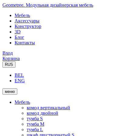
Geometree. Модульная дизайнерская мебель
Мебель
Аксессуары
Конструктор
3D
Блог
Контакты
Вход
Корзина
RUS
BEL
ENG
меню
Мебель
комод вертикальный
комод двойной
тумба S
тумба M
тумба L
шкаф двустворчатый S