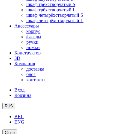
шкаф трёхстворчатый S
шкаф трёхстворчатый L
шкаф четырёхстворчатый S
шкаф четырёхстворчатый L
Аксессуары
корпус
фасады
ручки
ножки
Конструктор
3D
Компания
доставка
блог
контакты
Вход
Корзина
RUS
BEL
ENG
Close