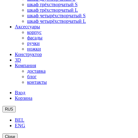
шкаф трёхстворчатый S
шкаф трёхстворчатый L
шкаф четырёхстворчатый S
шкаф четырёхстворчатый L
Аксессуары
корпус
фасады
ручки
ножки
Конструктор
3D
Компания
доставка
блог
контакты
Вход
Корзина
RUS
BEL
ENG
Close