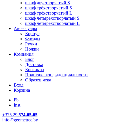
шкаф двустворчатый S
шкаф трёхстворчатый S
шкаф трёхстворчатый L
шкаф четырёхстворчатый S
шкаф четырёхстворчатый L
Аксессуары
Корпус
Фасады
Ручки
Ножки
Компания
Блог
Доставка
Контакты
Политика конфиденциальности
Образец чека
Вход
Корзина
Fb
Inst
+375 29
574-05-05
info@geometree.by