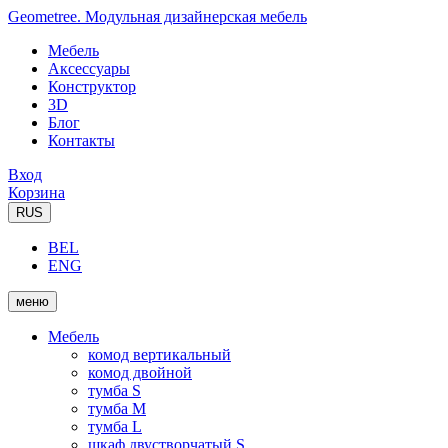
Geometree. Модульная дизайнерская мебель
Мебель
Аксессуары
Конструктор
3D
Блог
Контакты
Вход
Корзина
RUS
BEL
ENG
меню
Мебель
комод вертикальный
комод двойной
тумба S
тумба M
тумба L
шкаф двустворчатый S