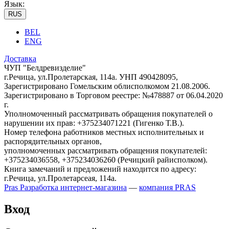
Язык:
RUS
BEL
ENG
Доставка
ЧУП "Белдревизделие"
г.Речица, ул.Пролетарская, 114а. УНП 490428095,
Зарегистрировано Гомельским облисполкомом 21.08.2006.
Зарегистрировано в Торговом реестре: №478887 от 06.04.2020
г.
Уполномоченный рассматривать обращения покупателей о
нарушении их прав: +375234071221 (Гигенко Т.В.).
Номер телефона работников местных исполнительных и
распорядительных органов,
уполномоченных рассматривать обращения покупателей:
+375234036558, +375234036260 (Речицкий райисполком).
Книга замечаний и предложений находится по адресу:
г.Речица, ул.Пролетарсеая, 114а.
Pras
Разработка интернет-магазина
—
компания PRAS
Вход