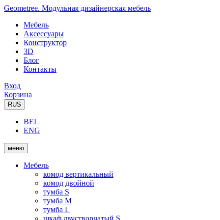
Geometree. Модульная дизайнерская мебель
Мебель
Аксессуары
Конструктор
3D
Блог
Контакты
Вход
Корзина
RUS
BEL
ENG
меню
Мебель
комод вертикальный
комод двойной
тумба S
тумба M
тумба L
шкаф двустворчатый S