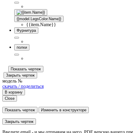
{{model.LegsColor.Name}}
{{item.Name}}
Фурнитура
полки
Показать чертеж
Закрыть чертеж
модель №
скачать / поделиться
В корзину
Close
Показать чертеж
Изменить в конструкторе
Закрыть чертеж
Введите email - и мы отправим на него .PDF версию вашего пр