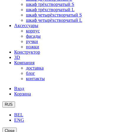
шкаф трёхстворчатый S
шкаф трёхстворчатый L
шкаф четырёхстворчатый S
шкаф четырёхстворчатый L
Аксессуары
корпус
фасады
ручки
ножки
Конструктор
3D
Компания
доставка
блог
контакты
Вход
Корзина
RUS
BEL
ENG
Close