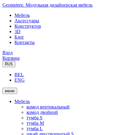
Geometree. Модульная дизайнерская мебель
Мебель
Аксессуары
Конструктор
3D
Блог
Контакты
Вход
Корзина
RUS
BEL
ENG
меню
Мебель
комод вертикальный
комод двойной
тумба S
тумба M
тумба L
шкаф двустворчатый S