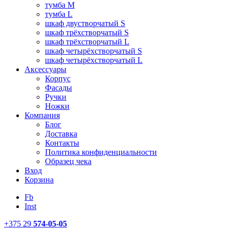
тумба M
тумба L
шкаф двустворчатый S
шкаф трёхстворчатый S
шкаф трёхстворчатый L
шкаф четырёхстворчатый S
шкаф четырёхстворчатый L
Аксессуары
Корпус
Фасады
Ручки
Ножки
Компания
Блог
Доставка
Контакты
Политика конфиденциальности
Образец чека
Вход
Корзина
Fb
Inst
+375 29
574-05-05