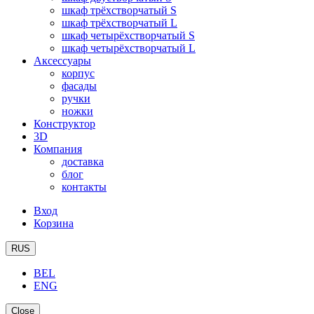
шкаф трёхстворчатый S
шкаф трёхстворчатый L
шкаф четырёхстворчатый S
шкаф четырёхстворчатый L
Аксессуары
корпус
фасады
ручки
ножки
Конструктор
3D
Компания
доставка
блог
контакты
Вход
Корзина
RUS
BEL
ENG
Close