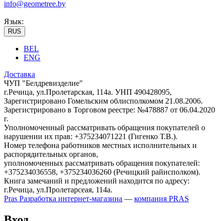
info@geometree.by
Язык:
RUS
BEL
ENG
Доставка
ЧУП "Белдревизделие"
г.Речица, ул.Пролетарская, 114а. УНП 490428095,
Зарегистрировано Гомельским облисполкомом 21.08.2006.
Зарегистрировано в Торговом реестре: №478887 от 06.04.2020
г.
Уполномоченный рассматривать обращения покупателей о
нарушении их прав: +375234071221 (Гигенко Т.В.).
Номер телефона работников местных исполнительных и
распорядительных органов,
уполномоченных рассматривать обращения покупателей:
+375234036558, +375234036260 (Речицкий райисполком).
Книга замечаний и предложений находится по адресу:
г.Речица, ул.Пролетарсеая, 114а.
Pras
Разработка интернет-магазина
—
компания PRAS
Вход