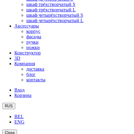
шкаф трёхстворчатый S
шкаф трёхстворчатый L
шкаф четырёхстворчатый S
шкаф четырёхстворчатый L
Аксессуары
корпус
фасады
ручки
ножки
Конструктор
3D
Компания
доставка
блог
контакты
Вход
Корзина
RUS
BEL
ENG
Close