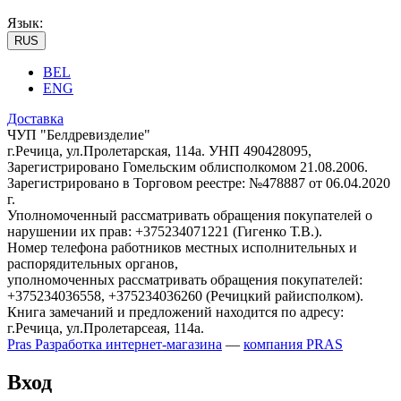
Язык:
RUS
BEL
ENG
Доставка
ЧУП "Белдревизделие"
г.Речица, ул.Пролетарская, 114а. УНП 490428095,
Зарегистрировано Гомельским облисполкомом 21.08.2006.
Зарегистрировано в Торговом реестре: №478887 от 06.04.2020
г.
Уполномоченный рассматривать обращения покупателей о
нарушении их прав: +375234071221 (Гигенко Т.В.).
Номер телефона работников местных исполнительных и
распорядительных органов,
уполномоченных рассматривать обращения покупателей:
+375234036558, +375234036260 (Речицкий райисполком).
Книга замечаний и предложений находится по адресу:
г.Речица, ул.Пролетарсеая, 114а.
Pras
Разработка интернет-магазина
—
компания PRAS
Вход