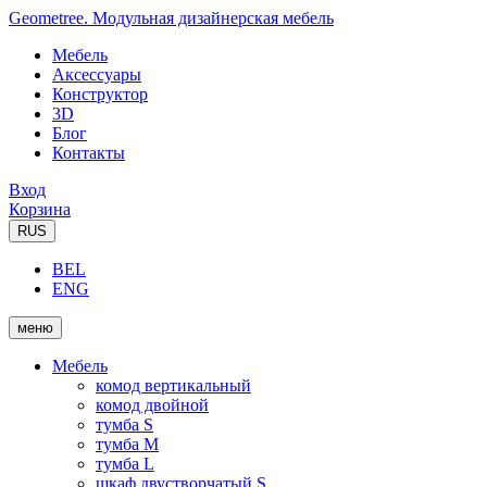
Geometree. Модульная дизайнерская мебель
Мебель
Аксессуары
Конструктор
3D
Блог
Контакты
Вход
Корзина
RUS
BEL
ENG
меню
Мебель
комод вертикальный
комод двойной
тумба S
тумба M
тумба L
шкаф двустворчатый S