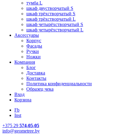
тумба L
шкаф двустворчатый S
шкаф трёхстворчатый S
шкаф трёхстворчатый L
шкаф четырёхстворчатый S
шкаф четырёхстворчатый L
Аксессуары
Корпус
Фасады
Ручки
Ножки
Компания
Блог
Доставка
Контакты
Политика конфиденциальности
Образец чека
Вход
Корзина
Fb
Inst
+375 29
574-05-05
info@geometree.by