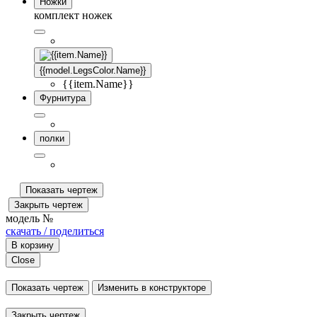
Ножки
комплект ножек
{{model.LegsColor.Name}}
{{item.Name}}
Фурнитура
полки
Показать чертеж
Закрыть чертеж
модель №
скачать / поделиться
В корзину
Close
Показать чертеж
Изменить в конструкторе
Закрыть чертеж