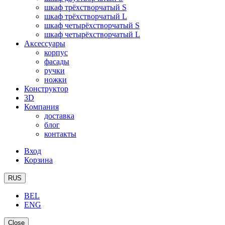
шкаф трёхстворчатый S
шкаф трёхстворчатый L
шкаф четырёхстворчатый S
шкаф четырёхстворчатый L
Аксессуары
корпус
фасады
ручки
ножки
Конструктор
3D
Компания
доставка
блог
контакты
Вход
Корзина
RUS
BEL
ENG
Close