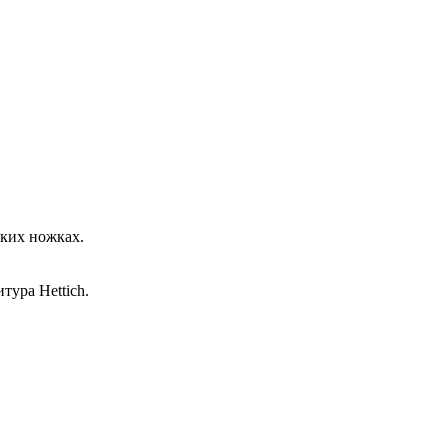
ких ножках.
ура Hettich.