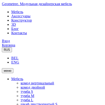
Geometree. Модульная дизайнерская мебель
Мебель
Аксессуары
Конструктор
3D
Блог
Контакты
Вход
Корзина
RUS
BEL
ENG
меню
Мебель
комод вертикальный
комод двойной
тумба S
тумба M
тумба L
шкаф двустворчатый S